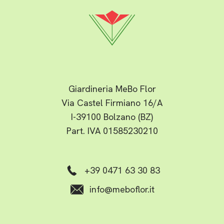
Giardineria MeBo Flor
Via Castel Firmiano 16/A
I-39100 Bolzano (BZ)
Part. IVA 01585230210
+39 0471 63 30 83
info
@meboflor.it